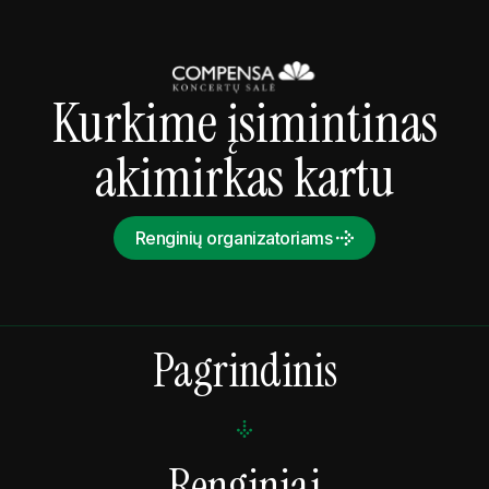
Kurkime įsimintinas
akimirkas kartu
Renginių organizatoriams
Pagrindinis
Renginiai