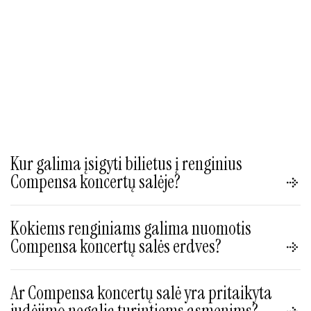
Kur galima įsigyti bilietus į renginius
Compensa koncertų salėje?
Bilietus kviečiame įsigyti internetu.Informaciją apie
bilietų platintojus, fizinių kasų adresus ir jų darbo laiką
Kokiems renginiams galima nuomotis
rasite žemiau:
Compensa koncertų salės erdves?
www.bilietai.lt
Compensa koncertų salės erdvės pritaikytos įvairiems
www.kakava.lt
renginiams – koncertams, konferencijoms, įmonių
Ar Compensa koncertų salė yra pritaikyta
www.medusa.lt
renginiams, pristatymams, apdovanojimams, parodoms